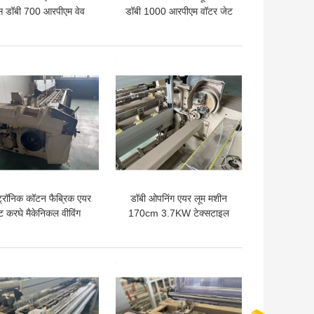
्स डॉबी 700 आरपीएम वेव
डॉबी 1000 आरपीएम वॉटर जेट
कॉटन पॉलिएस्टर
वीविंग लूम
 अच्छी कीमत
सबसे अच्छी कीमत
ट्रॉनिक कॉटन फैब्रिक एयर
डॉबी ओपनिंग एयर लूम मशीन
ट करघे मैकेनिकल वीविंग
170cm 3.7KW टेक्सटाइल
ेक्नोलॉजी 1000 RPM
एयर जेट वीविंग
 अच्छी कीमत
सबसे अच्छी कीमत