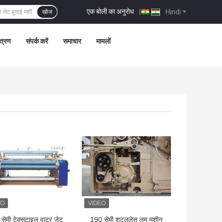
एक बोली का अनुरोध
|
Hindi
खोज
ंत्रण
संपर्क करें
समाचार
मामलों
 अच्छी कीमत
सबसे अच्छी कीमत
सेमी टेक्सटाइल वाटर जेट
190 सेमी शटललेस लूम मशीन