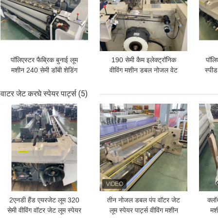
पॉलिएस्टर फैब्रिक बुनाई लूम
190 सेमी कैम इलेक्ट्रॉनिक
पॉलि
मशीन 240 सेमी डॉबी शेडिंग
वीविंग मशीन डबल नोजल वेट
स्पी
वॉटर जेट लूम
फीडर वाटर जेट लूम
वाटर जेट करघे स्पेयर पार्ट्स
(5)
सबसे अच्छी कीमत
सबसे अच्छी कीमत
सबसे
2एनडी हैंड एयरजेट लूम 320
तीन नोजल डबल पंप वॉटर जेट
क्लॉ
सेमी वीविंग वॉटर जेट लूम स्पेयर
लूम स्पेयर पार्ट्स वीविंग मशीन
मशी