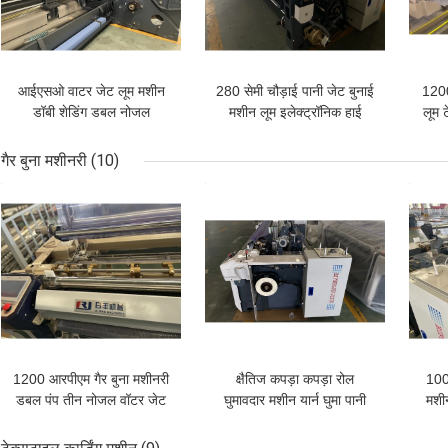
आईएसओ वाटर जेट लूम मशीन
280 सेमी चौड़ाई पानी जेट बुनाई
1200
डॉबी शेडिंग डबल नोजल
मशीन लूम इलेक्ट्रॉनिक हाई
लूम 
शटललेस लूम मशीन
स्पीड होम
गैर बुना मशीनरी
(10)
सबसे अच्छी कीमत
सबसे अच्छी कीमत
सबसे
1200 आरपीएम गैर बुना मशीनरी
क्षैतिज कपड़ा कपड़ा रोल
100
डबल पंप तीन नोजल वॉटर जेट
घुमावदार मशीन यार्न घुमा पानी
मशीन
लूम वीविंग मशीन
जेट मशीन वस्त्र
वॉ