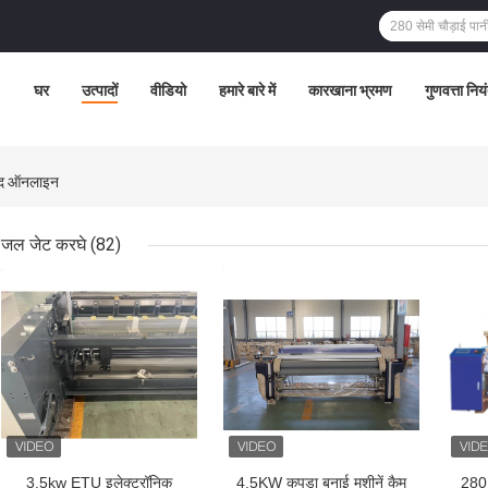
घर
उत्पादों
वीडियो
हमारे बारे में
कारखाना भ्रमण
गुणवत्ता निय
ाद ऑनलाइन
जल जेट करघे
(82)
सबसे अच्छी कीमत
सबसे अच्छी कीमत
सबसे
3.5kw ETU इलेक्ट्रॉनिक
4.5KW कपड़ा बुनाई मशीनें कैम
280 