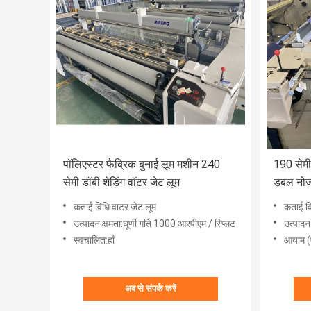
पॉलिएस्टर फैब्रिक बुनाई लूम मशीन 240
190 सेमी
सेमी डॉबी शेडिंग वॉटर जेट लूम
डबल नोज
कताई विधि:वाटर जेट लूम
कताई वि
उत्पादन क्षमता:घूर्णी गति 1000 आरपीएम / स्प्लिट
उत्पादन
स्वचालित:हाँ
आयाम (
अब से संपर्क करें