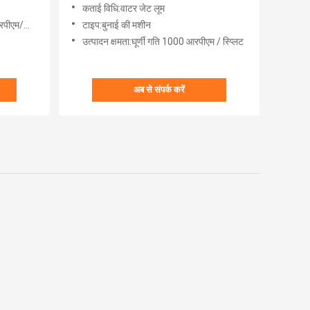
कताई विधि:वाटर जेट लूम
/स्प्लिट
टाइप:बुनाई की मशीन
उत्पादन क्षमता:घूर्णी गति 1000 आरपीएम / स्प्लिट
अब से संपर्क करें