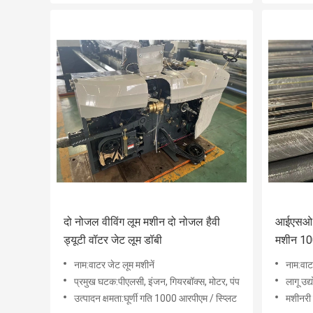
दो नोजल वीविंग लूम मशीन दो नोजल हैवी
आईएसओ 2
ड्यूटी वॉटर जेट लूम डॉबी
मशीन 10
वीविंग म
नाम:वाटर जेट लूम मशीनें
नाम:वाट
प्रमुख घटक:पीएलसी, इंजन, गियरबॉक्स, मोटर, पंप
लागू उद्योग:नि
उत्पादन क्षमता:घूर्णी गति 1000 आरपीएम / स्प्लिट
मशीनरी प