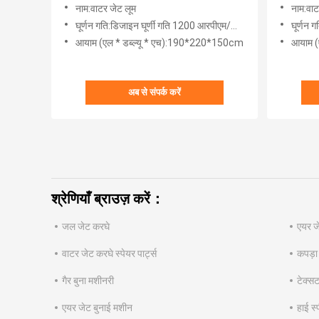
मशीन
नाम:वाटर जेट लूम
नाम:वाट
घूर्णन गति:डिजाइन घूर्णी गति 1200 आरपीएम/स्प्लिट
घूर्णन ग
आयाम (एल * डब्ल्यू * एच):190*220*150cm
आयाम (
अब से संपर्क करें
श्रेणियाँ ब्राउज़ करें：
जल जेट करघे
एयर जे
वाटर जेट करघे स्पेयर पार्ट्स
कपड़ा
गैर बुना मशीनरी
टेक्सट
एयर जेट बुनाई मशीन
हाई स्