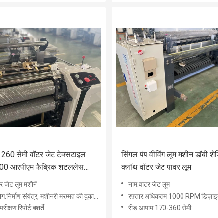
60 सेमी वॉटर जेट टेक्सटाइल
सिंगल पंप वीविंग लूम मशीन डॉबी शे
00 आरपीएम फैब्रिक शटललेस
क्लॉथ वॉटर जेट पावर लूम
शीन
र जेट लूम मशीनें
नाम:वाटर जेट लूम
र्माण संयंत्र, मशीनरी मरम्मत की दुकानें, छपाई की दुकानें, विज्ञापन कंपनी
रफ़्तार:अधिकतम 1000 RPM डिज़ाइ
रीक्षण रिपोर्ट:बशर्ते
रीड आयाम:170-360 सेमी