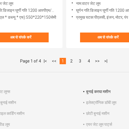
र जेट लूम
नाम:वाटर जेट लूम
ति:डिजाइन घूर्णी गति 1200 आरपीएम/स्प्लिट
घूर्णन गति:डिजाइन घूर्णी गति 1200 आरपीएम
एल * डब्ल्यू * एच):550*220*150सेमी
प्रमुख घटक:पीएलसी, इंजन, मोटर, पंप
अब से संपर्क करें
अब से संपर्क करें
Page 1 of 4
|<
<<
1
2
3
4
>>
>|
ट लूम्स
बुनाई करघा मशीन
 बुनाई मशीन
इलेक्ट्रॉनिक डॉबी लूम
ाइल कार्डिंग मशीन
छोटी बुनाई मशीन
पीड लूम
एयर जेट लूम पार्ट्स