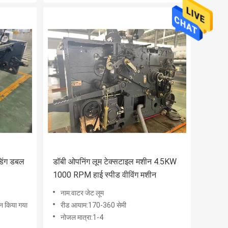
डिंग डबल
डॉबी ओपनिंग लूम टेक्सटाइल मशीन 4.5KW
1000 RPM हाई स्पीड वीविंग मशीन
नाम:वाटर जेट लूम
न किया गया
रीड आयाम:170-360 सेमी
नोजल मात्रा:1-4