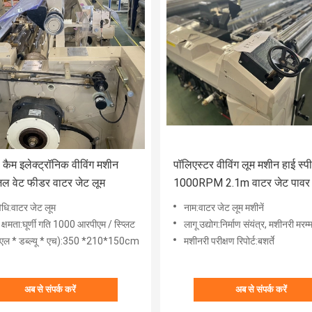
 कैम इलेक्ट्रॉनिक वीविंग मशीन
पॉलिएस्टर वीविंग लूम मशीन हाई स्प
ल वेट फीडर वाटर जेट लूम
1000RPM 2.1m वाटर जेट पावर 
धि:वाटर जेट लूम
नाम:वाटर जेट लूम मशीनें
 क्षमता:घूर्णी गति 1000 आरपीएम / स्प्लिट
लागू उद्योग:निर्माण संयंत्र, मशीनरी मरम्मत की दुकानें, छपाई की दुकान
एल * डब्ल्यू * एच):350 *210*150cm
मशीनरी परीक्षण रिपोर्ट:बशर्ते
अब से संपर्क करें
अब से संपर्क करें