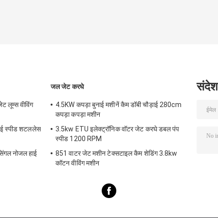
संदेश
जल जेट करघे
 लूम्स वीविंग
4.5KW कपड़ा बुनाई मशीनें कैम डॉबी चौड़ाई 280cm
कपड़ा कपड़ा मशीन
ाई स्पीड शटललेस
3.5kw ETU इलेक्ट्रॉनिक वॉटर जेट करघे डबल पंप
स्पीड 1200 RPM
ंगल नोजल हाई
851 वाटर जेट मशीन टेक्सटाइल कैम शेडिंग 3.8kw
कॉटन वीविंग मशीन